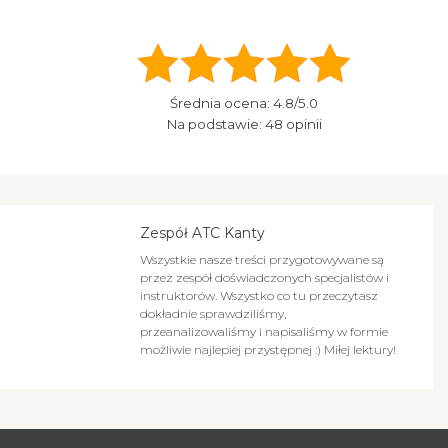
Średnia ocena:
4.8
/5.0
Na podstawie:
48
opinii
Zespół ATC Kanty
Wszystkie nasze treści przygotowywane są
przez zespół doświadczonych specjalistów i
instruktorów. Wszystko co tu przeczytasz
dokładnie sprawdziliśmy,
przeanalizowaliśmy i napisaliśmy w formie
możliwie najlepiej przystępnej :) Miłej lektury!