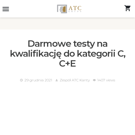
shopping_cart
menu
Darmowe testy na
kwalifikację do kategorii C,
C+E
29 grudnia 2021
Zespół ATC Kanty
1407 views
access_time
person
visibility