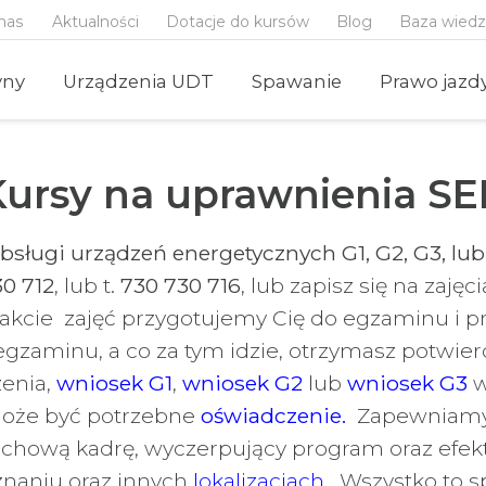
nas
Aktualności
Dotacje do kursów
Blog
Baza wied
yny
Urządzenia UDT
Spawanie
Prawo jazd
Kursy na uprawnienia SE
bsługi urządzeń energetycznych G1, G2, G3, lub
0 712
, lub t.
730 730 716
, lub zapisz się na zaj
kcie zajęć przygotujemy Cię do egzaminu i prz
gzaminu, a co za tym idzie, otrzymasz potwierdz
zenia,
wniosek G1
,
wniosek G2
lub
wniosek G3
w
oże być potrzebne
oświadczenie.
Zapewniamy 
achową kadrę, wyczerpujący program oraz efek
znaniu
oraz innych
lokalizacjach
. Wszystko to s