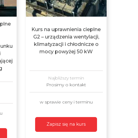
eplne
Kurs na uprawnienia cieplne
G2 – urządzenia wentylacji,
klimatyzacji i chłodnicze o
dunku
mocy powyżej 50 kW
i
jącej
g
Najbliższy termin
Prosimy o kontakt
w sprawie ceny i terminu
nu
Zapisz się na kurs