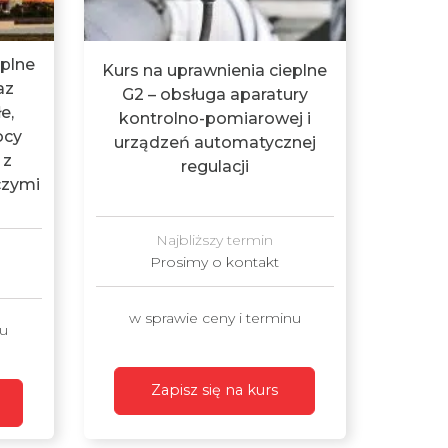
eplne
Kurs na uprawnienia cieplne
az
G2 – obsługa aparatury
e,
kontrolno-pomiarowej i
ocy
urządzeń automatycznej
 z
regulacji
czymi
Najbliższy termin
Prosimy o kontakt
w sprawie ceny i terminu
nu
Zapisz się na kurs