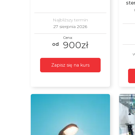
ste
Najbliższy termin
27 sierpnia 2026
900zł
w
Zapisz się na kurs