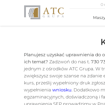
O 
Masz
Planujesz uzyskać uprawnienia do o
ich temat?
Zadzwoń do nas t.
730 73
jednym z ośrodków ATC Grupa. W tra
zwiększysz swoje szanse na zdanie e
kurs, prześlij wypełniony druk zgłos
wypełnienia
wniosku
. Dodatkowo m
egzaminacyjnych, doświadczoną i f
uprawnienia SEP prowadzimy w Po