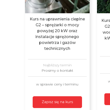
Kurs na uprawnienia cieplne
Kurs
G2 – sprężarki o mocy
G2
powyżej 20 kW oraz
wod
instalacje sprężonego
kW
powietrza i gazów
technicznych
Najbliższy termin
Prosimy o kontakt
w
w sprawie ceny i terminu
Zapisz się na kurs