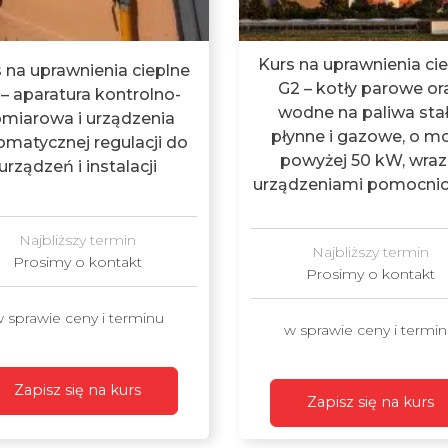
Kurs na uprawnienia ci
 na uprawnienia cieplne
G2 – kotły parowe or
– aparatura kontrolno-
wodne na paliwa stał
miarowa i urządzenia
płynne i gazowe, o m
omatycznej regulacji do
powyżej 50 kW, wraz
urządzeń i instalacji
urządzeniami pomocni
Najbliższy termin
Najbliższy termin
Prosimy o kontakt
Prosimy o kontakt
 sprawie ceny i terminu
w sprawie ceny i termi
Zapisz się na kurs
Zapisz się na kurs