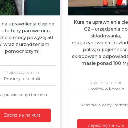
Kurs na uprawnienia ci
 na uprawnienia cieplne
G2 – urządzenia do
 – turbiny parowe oraz
składowania,
ne o mocy powyżej 50
magazynowania i rozła
, wraz z urządzeniami
paliw, o pojemnośc
pomocniczymi
składowania odpowiada
masie ponad 100 M
Najbliższy termin
Prosimy o kontakt
Najbliższy termin
Prosimy o kontakt
 sprawie ceny i terminu
w sprawie ceny i termi
Zapisz się na kurs
Zapisz się na kurs