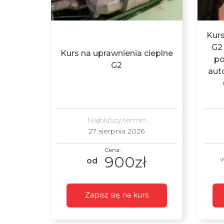
Kurs
G2 
Kurs na uprawnienia cieplne
po
G2
aut
Najbliższy termin
27 sierpnia 2026
900zł
w
Zapisz się na kurs