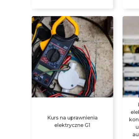
ele
Kurs na uprawnienia
kon
elektryczne G1
u
au