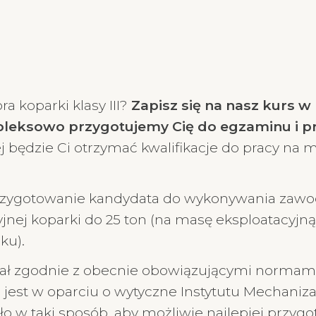
a koparki klasy III?
Zapisz się na nasz kurs 
pleksowo przygotujemy Cię do egzaminu i p
j będzie Ci otrzymać kwalifikacje do pracy na
ygotowanie kandydata do wykonywania zawodu o
jnej koparki do 25 ton (na masę eksploatacyjn
ku).
ał zgodnie z obecnie obowiązującymi normami
jest w oparciu o wytyczne Instytutu Mechaniz
ło w taki sposób, aby możliwie najlepiej przy