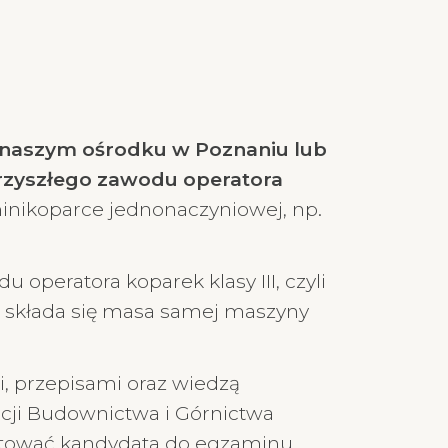
w naszym ośrodku w Poznaniu lub
rzyszłego zawodu operatora
 minikoparce jednonaczyniowej, np.
peratora koparek klasy III, czyli
ą składa się masa samej maszyny
, przepisami oraz wiedzą
acji Budownictwa i Górnictwa
gotować kandydata do egzaminu