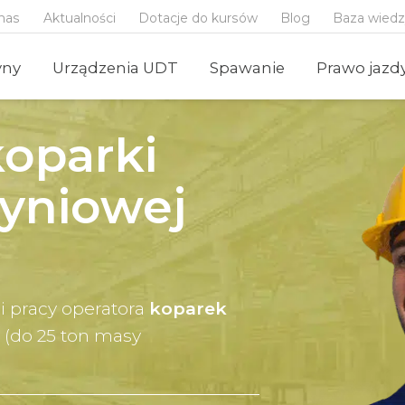
nas
Aktualności
Dotacje do kursów
Blog
Baza wied
yny
Urządzenia UDT
Spawanie
Prawo jazd
koparki
yniowej
 pracy operatora
koparek
(do 25 ton masy