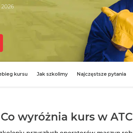
a 2026
ebieg kursu
Jak szkolimy
Najczęstsze pytania
Co wyróżnia kurs w ATC
koleniu przyszłych operatorów maszyn robo