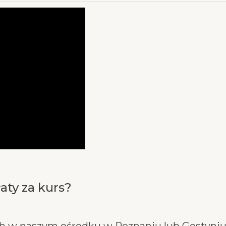
aty za kurs?
ch w naszym ośrodku w Poznaniu lub Gostyni