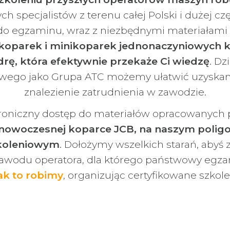
ch specjalistów z terenu całej Polski i dużej c
o egzaminu, wraz z niezbędnymi materiałami 
koparek i minikoparek jednonaczyniowych kl
ę, która efektywnie przekaże Ci wiedzę
. D
owego jako Grupa ATC możemy ułatwić uzyskan
znalezienie zatrudnienia w zawodzie.
roniczny dostęp do materiałów opracowanych 
a nowoczesnej koparce JCB, na naszym poli
koleniowym
. Dołożymy wszelkich starań, abyś z
awodu operatora, dla którego państwowy egzam
ak to robimy
, organizując certyfikowane szkol