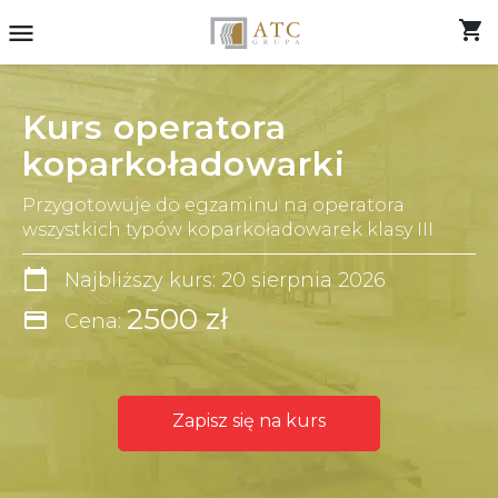
shopping_cart
menu
Kurs operatora
koparkoładowarki
Przygotowuje do egzaminu na operatora
wszystkich typów koparkoładowarek klasy III
calendar_today
Najbliższy kurs: 20 sierpnia 2026
2500 zł
credit_card
Cena:
Zapisz się na kurs