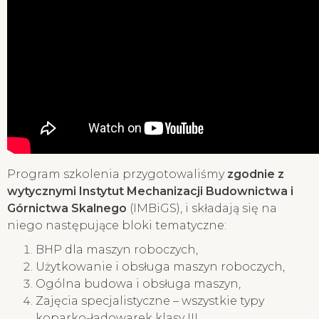
Program szkolenia przygotowaliśmy
zgodnie z
wytycznymi Instytut Mechanizacji Budownictwa i
Górnictwa Skalnego
(IMBiGS), i składają się na
niego następujące bloki tematyczne:
BHP dla maszyn roboczych,
Użytkowanie i obsługa maszyn roboczych,
Ogólna budowa i obsługa maszyn,
Zajęcia specjalistyczne – wszystkie typy
koparko-ładowarek klasy III,