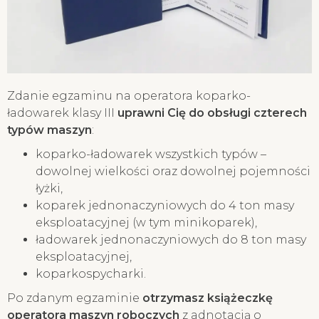
Zdanie egzaminu na operatora koparko-
ładowarek klasy III
uprawni Cię do obsługi czterech
typów maszyn
:
koparko-ładowarek wszystkich typów –
dowolnej wielkości oraz dowolnej pojemności
łyżki,
koparek jednonaczyniowych do 4 ton masy
eksploatacyjnej (w tym minikoparek),
ładowarek jednonaczyniowych do 8 ton masy
eksploatacyjnej,
koparkospycharki.
Po zdanym egzaminie
otrzymasz książeczkę
operatora maszyn roboczych
z adnotacją o