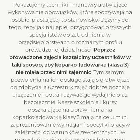
Pokazujemy techniki i manewry ułatwiające
wykonywanie obowiązków, które spoczywają na
osobie, piastującej to stanowisko. Dążymy do
tego, żeby jak najlepiej przygotować przyszłych
specjalistów do zatrudnienia w
przedsiębiorstwach o rozmaitym profilu
prowadzonej działalności.
Poprzez
prowadzone zajęcia kształcimy uczestników w
taki sposób, aby koparko-ładowarka (klasa 3)
nie miała przed nimi tajemnic
. Tym samym
pozwolenia na ich obsługę stają się łatwiejsze
do zdobycia, a uczestnik zajęć dobrze poznaje
urządzenie i potrafi używać go wydajnie oraz
bezpiecznie. Nasze szkolenia i kursy
doszkalające na uprawnienia na
koparkoładowarkę klasy 3 mają na celu m.in.
zaprezentowanie wymagań i specyfiki pracy w
zależności od warunków zewnętrznych i w
różnych rodzajów przewożonych towarów.