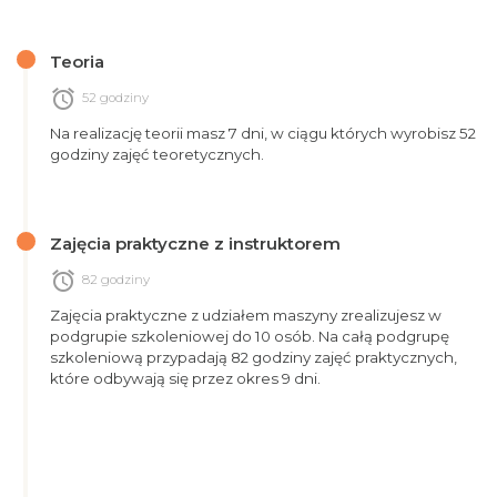
Teoria
alarm
52 godziny
Na realizację teorii masz 7 dni, w ciągu których wyrobisz 52
godziny zajęć teoretycznych.
Zajęcia praktyczne z instruktorem
alarm
82 godziny
Zajęcia praktyczne z udziałem maszyny zrealizujesz w
podgrupie szkoleniowej do 10 osób. Na całą podgrupę
szkoleniową przypadają 82 godziny zajęć praktycznych,
które odbywają się przez okres 9 dni.