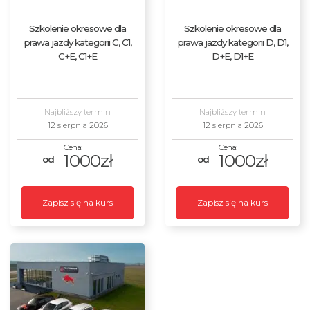
Szkolenie okresowe dla
Szkolenie okresowe dla
prawa jazdy kategorii C, C1,
prawa jazdy kategorii D, D1,
C+E, C1+E
D+E, D1+E
Najbliższy termin
Najbliższy termin
12 sierpnia 2026
12 sierpnia 2026
1000zł
1000zł
Zapisz się na kurs
Zapisz się na kurs