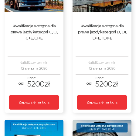
Kwalifikacja wstępna dla
Kwalifikacja wstępna dla
prawa jazdy kategorii C, C1,
prawa jazdy kategorii D, D1,
C+E, C1+E
D+E, i D1+E
Najbliższy termin
Najbliższy termin
12 sierpnia 2026
12 sierpnia 2026
5200zł
5200zł
Zapisz się na kurs
Zapisz się na kurs