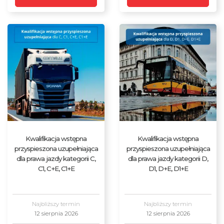
Kwalifikacja wstępna
Kwalifikacja wstępna
przyspieszona uzupełniająca
przyspieszona uzupełniająca
dla prawa jazdy kategorii C,
dla prawa jazdy kategorii D,
C1, C+E, C1+E
D1, D+E, D1+E
Najbliższy termin
Najbliższy termin
12 sierpnia 2026
12 sierpnia 2026