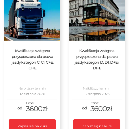
Kwalifikacja wstępna
Kwalifikacja wstępna
przyspieszona dla prawa
przyspieszona dla prawa
jazdy kategorii C, C1, C+E,
jazdy kategorii D, D1, D+E i
C1+E
D1+E
Najbliższy termin
Najbliższy termin
12 sierpnia 2026
12 sierpnia 2026
3600zł
3600zł
Zapisz się na kurs
Zapisz się na kurs