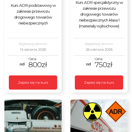
Kurs ADR specjalistyczny w
Kurs ADR podstawowy w
zakresie przewozu
zakresie przewozu
drogowego towarów
drogowego towarów
niebezpiecznych klasa 1
niebezpiecznych
(materiały wybuchowe)
Najbliższy termin
Najbliższy termin
14 sierpnia 2026
26 czerwca 2026
800zł
750zł
Zapisz się na kurs
Zapisz się na kurs