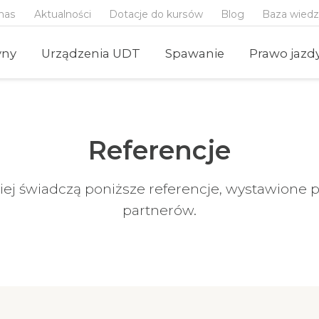
nas
Aktualności
Dotacje do kursów
Blog
Baza wied
yny
Urządzenia UDT
Spawanie
Prawo jazd
Referencje
iej świadczą poniższe referencje, wystawione
partnerów.