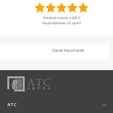
Średnia ocena:
4.6
/5.0
Na podstawie:
20
opinii
Daniel Kaczmarek
expand_more
ATC