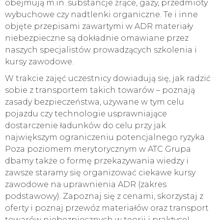
obejmują m.in. substancje żrące, gazy, przedmioty
wybuchowe czy nadtlenki organiczne. Te i inne
objęte przepisami zawartymi w ADR materiały
niebezpieczne są dokładnie omawiane przez
naszych specjalistów prowadzących szkolenia i
kursy zawodowe.
W trakcie zajęć uczestnicy dowiadują się, jak radzić
sobie z transportem takich towarów – poznają
zasady bezpieczeństwa, używane w tym celu
pojazdu czy technologie usprawniające
dostarczenie ładunków do celu przy jak
największym ograniczeniu potencjalnego ryzyka.
Poza poziomem merytorycznym w ATC Grupa
dbamy także o formę przekazywania wiedzy i
zawsze staramy się organizować ciekawe kursy
zawodowe na uprawnienia ADR (zakres
podstawowy). Zapoznaj się z cenami, skorzystaj z
oferty i poznaj przewóz materiałów oraz transport
towarów niebezpiecznych w teorii i praktyce!