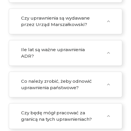
Czy uprawnienia są wydawane
expand_more
przez Urząd Marszałkowski?
Ile lat są ważne uprawnienia
expand_more
ADR?
Co należy zrobić, żeby odnowić
expand_more
uprawnienia państwowe?
Czy będę mógł pracować za
expand_more
granicą na tych uprawnieniach?