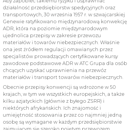
Aby zapobiec takiemu ryzyku i usprawniać
działalność przedsiębiorstw spedycyjnych oraz
transportowych, 30 września 1957 r. w szwajcarskiej
Genewie ratyfikowano międzynarodową konwekcję
ADR, która na poziomie międzynarodowym
ujednolica przepisy w zakresie przewozu
materiałów i towarów niebezpiecznych. Właśnie
ona jest źródłem regulacji omawianych przez
specjalistów prowadzących certyfikowane kursy
zawodowe podstawowe ADR w ATC Grupa dla osób
chcących uzyskać uprawnienia na przewóz
materiałów i transport towarów niebezpiecznych.
Obecnie przepisy konwencji są wdrożone w 50
krajach, w tym we wszystkich europejskich, a także
kilku azjatyckich (głównie z byłego ZSRR) i
niektórych afrykańskich. Ich znajomość i
umiejętność stosowania przez co najmniej jedną
osobę są wymagane w każdym przedsiębiorstwie
zajmującym się szeroko pojętym przewozem