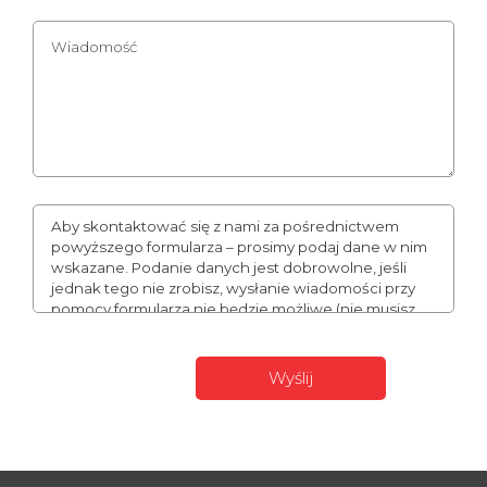
Aby skontaktować się z nami za pośrednictwem
powyższego formularza – prosimy podaj dane w nim
wskazane. Podanie danych jest dobrowolne, jeśli
jednak tego nie zrobisz, wysłanie wiadomości przy
pomocy formularza nie będzie możliwe (nie musisz
podawać numeru telefonu, może to jednak
usprawnić naszą komunikację). Podane przez Ciebie
dane mogą stanowić Twoje dane osobowe. W takim
wypadku administratorem Twoich danych