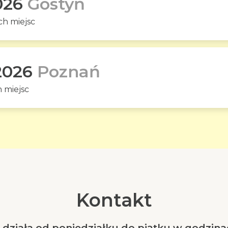
026
Gostyń
h miejsc
2026
Poznań
 miejsc
Kontakt
działa od poniedziałku do piątku w godzinac