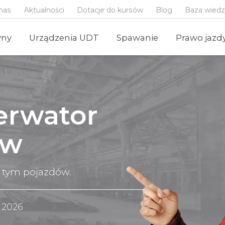
nas
Aktualności
Dotacje do kursów
Blog
Baza wied
yny
Urządzenia UDT
Spawanie
Prawo jazd
erwator
ów
 tym pojazdów.
a 2026