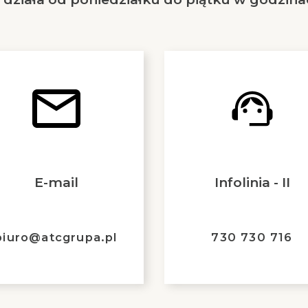
E-mail
Infolinia - II
biuro@atcgrupa.pl
730 730 716