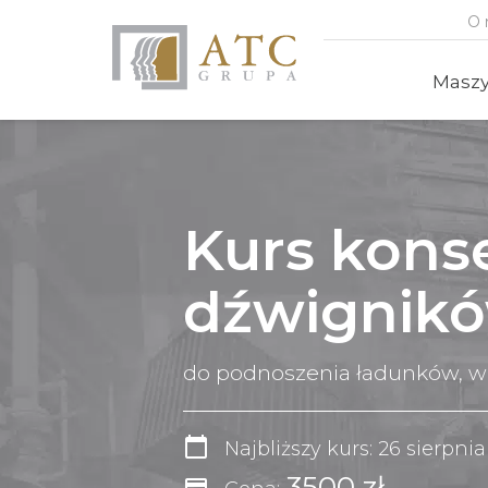
O 
Masz
Kurs kons
dźwignik
do podnoszenia ładunków, w
calendar_today
Najbliższy kurs: 26 sierpni
3500 zł
credit_card