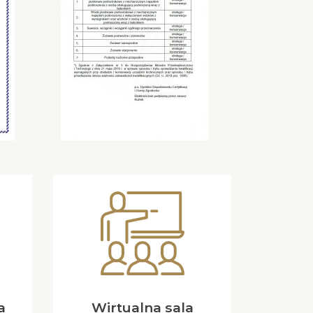
a
Wirtualna sala