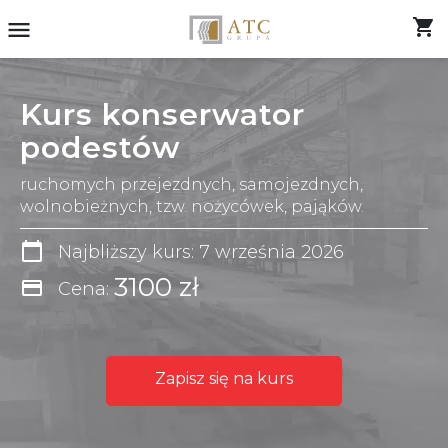
shopping_cart
menu
Kurs konserwator
podestów
ruchomych przejezdnych, samojezdnych,
wolnobieżnych, tzw. nożycówek, pająków.
calendar_today
Najbliższy kurs: 7 września 2026
3100 zł
credit_card
Cena:
Zapisz się na kurs