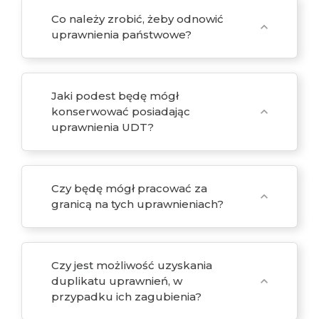
Co należy zrobić, żeby odnowić
expand_more
uprawnienia państwowe?
Jaki podest będę mógł
konserwować posiadając
expand_more
uprawnienia UDT?
Czy będę mógł pracować za
expand_more
granicą na tych uprawnieniach?
Czy jest możliwość uzyskania
duplikatu uprawnień, w
expand_more
przypadku ich zagubienia?