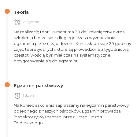
Teoria
alarm
20 godzin
Na realizację teorii kursant ma 30 dni, miesięczny okres
szkolenia bierze się z długiego czasu wyznaczania
egzaminu przez urząd dozoru. Kurs składa się z 20 godziny
zajęć teoretycznych, które są prowadzone z tygodniową
częstotliwością byś miał czas na systematyczne
przygotowanie się do egzaminu.
Egzamin państwowy
alarm
1 dzień
Na koniec szkolenia zapraszamy na egzamin państwowy
do jednego z naszych ośrodków. Egzamin prowadzą
inspektorzy wyznaczani przez Urząd Dozoru
Technicznego.