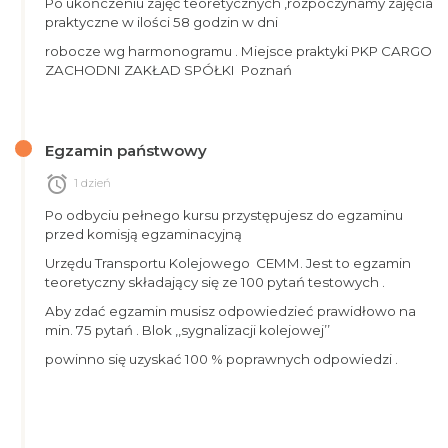
Po ukończeniu zajęć teoretycznych ,rozpoczynamy zajęcia
praktyczne w ilości 58 godzin w dni
robocze wg harmonogramu . Miejsce praktyki PKP CARGO
ZACHODNI ZAKŁAD SPÓŁKI Poznań
Egzamin państwowy
alarm
1 dzień
Po odbyciu pełnego kursu przystępujesz do egzaminu
przed komisją egzaminacyjną
Urzędu Transportu Kolejowego CEMM. Jest to egzamin
teoretyczny składający się ze 100 pytań testowych .
Aby zdać egzamin musisz odpowiedzieć prawidłowo na
min. 75 pytań . Blok ,,sygnalizacji kolejowej’’
powinno się uzyskać 100 % poprawnych odpowiedzi .