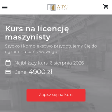
shopping_cart
menu
Kurs na licencję
maszynisty
Szybko i kompleksowo przygotujemy Cię do
egzaminu państwowego!
calendar_today
Najbliższy kurs: 6 sierpnia 2026
4900 zł
credit_card
Cena:
Zapisz się na kurs