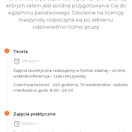
których celem jest solidne przygotowanie Cię do
egzaminu państwowego. Szkolenie na licencję
maszynisty rozpoczyna się po zebraniu
odpowiednio licznej grupy.
Teoria
alarm
298 godzin
Zajęcia teoretyczne realizujemy w formie zdalnej – on line :
wideokonferencja – czas rzeczywisty.
Czas trwania teorii : 240 godzin tj . 10 weekendów –sobota
i niedziela w godz. 8.00 – 20.00
Zajęcia praktyczne
alarm
58 godzin