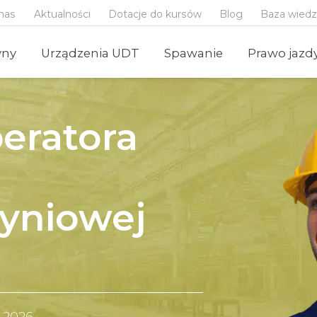
nas
Aktualności
Dotacje do kursów
Blog
Baza wied
yny
Urządzenia UDT
Spawanie
Prawo jazd
eratora
yniowej
a 2026