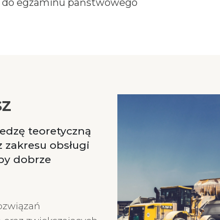
 do egzaminu państwowego
sz
edzę teoretyczną
z zakresu obsługi
by dobrze
ozwiązań