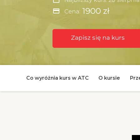
1900 zł
credit_card
Cena:
Zapisz się na kurs
Co wyróżnia kurs w ATC
O kursie
Prz