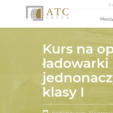
O 
Masz
Kurs na op
ładowarki
jednonacz
klasy I
calendar_today
Najbliższy kurs: 20 sierpni