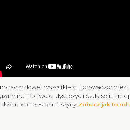
nonaczyniowej, wszystkie kl. I prowadzony jest 
zaminu. Do Twojej dyspozycji będą solidnie o
a także nowoczesne maszyny.
Zobacz jak to rob