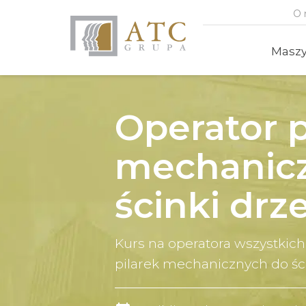
O 
Masz
Operator p
mechanic
ścinki drz
Kurs na operatora wszystkic
pilarek mechanicznych do ścin