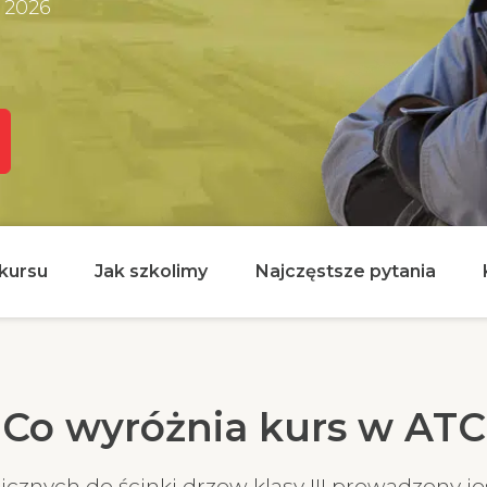
a 2026
kursu
Jak szkolimy
Najczęstsze pytania
Co wyróżnia kurs w ATC
cznych do ścinki drzew klasy III prowadzony jes