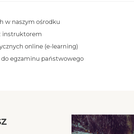
ch w naszym ośrodku
z instruktorem
cznych online (e-learning)
 do egzaminu państwowego
sz