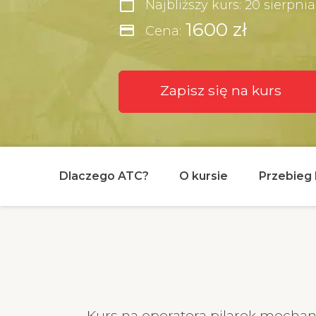
calendar_today
Najbliższy kurs: 20 sierpni
1600 zł
credit_card
Cena:
Zapisz się na kurs
Dlaczego ATC?
O kursie
Przebieg 
Kurs na operatora pilarek mechani