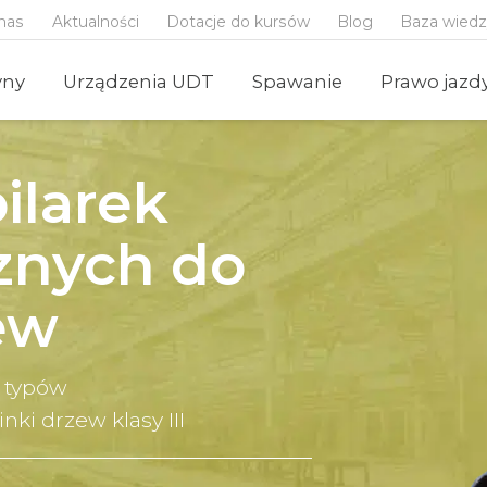
nas
Aktualności
Dotacje do kursów
Blog
Baza wied
yny
Urządzenia UDT
Spawanie
Prawo jazd
ilarek
znych do
ew
h typów
ki drzew klasy III