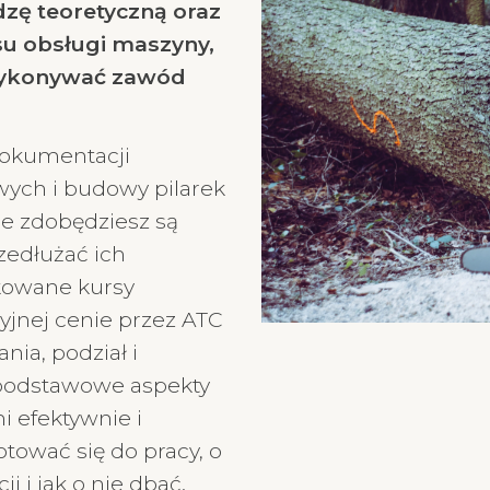
zę teoretyczną oraz
su obsługi maszyny,
wykonywać zawód
dokumentacji
owych i budowy pilarek
e zdobędziesz są
zedłużać ich
ikowane kursy
jnej cenie przez ATC
ia, podział i
 podstawowe aspekty
mi efektywnie i
tować się do pracy, o
 i jak o nie dbać.