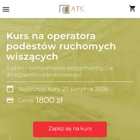
shopping_cart
menu
Kurs na operatora
podestów ruchomych
wiszących
Szybko i kompleksowo przygotujemy Cię
do egzaminu państwowego!
calendar_today
Najbliższy kurs: 27 sierpnia 2026
1800 zł
credit_card
Cena:
Zapisz się na kurs