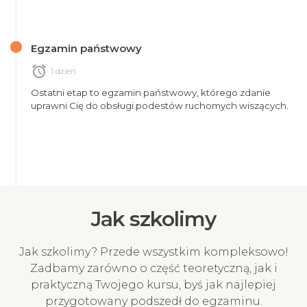
Egzamin państwowy
alarm
1 dzień
Ostatni etap to egzamin państwowy, którego zdanie
uprawni Cię do obsługi podestów ruchomych wiszących.
Jak szkolimy
Jak szkolimy? Przede wszystkim kompleksowo!
Zadbamy zarówno o część teoretyczną, jak i
praktyczną Twojego kursu, byś jak najlepiej
przygotowany podszedł do egzaminu.