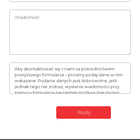
Aby skontaktować się z nami za pośrednictwem
powyższego formularza – prosimy podaj dane w nim
wskazane. Podanie danych jest dobrowolne, jeśli
jednak tego nie zrobisz, wysłanie wiadomości przy
pomocy formularza nie będzie możliwe (nie musisz
podawać numeru telefonu, może to jednak
usprawnić naszą komunikację). Podane przez Ciebie
dane mogą stanowić Twoje dane osobowe. W takim
wypadku administratorem Twoich danych