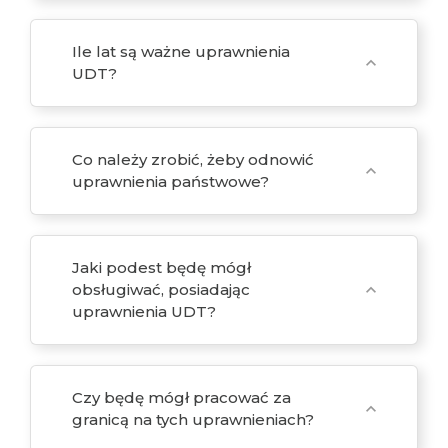
Ile lat są ważne uprawnienia
expand_more
UDT?
Co należy zrobić, żeby odnowić
expand_more
uprawnienia państwowe?
Jaki podest będę mógł
obsługiwać, posiadając
expand_more
uprawnienia UDT?
Czy będę mógł pracować za
expand_more
granicą na tych uprawnieniach?