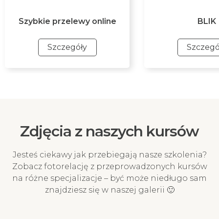
Szybkie przelewy online
BLIK
Szczegóły
Szczegó
Szybkie przelewy online
BLIK
Szybki przelew online za
Najszybszy i mobi
pośrednictwem Przelewy24 z
płatności. Ta meto
ponad 320 banków. Ta metoda
gwarantuje naty
Zdjęcia z naszych kursów
płatności gwarantuje
księgowanie pr
natychmiastowe księgowanie
potwierdzenie Two
przelewu i potwierdzenie
na kurs!
Jesteś ciekawy jak przebiegają nasze szkolenia?
Twojego zapisu na kurs!
Zobacz fotorelację z przeprowadzonych kursów
na różne specjalizacje – być może niedługo sam
znajdziesz się w naszej galerii 🙂