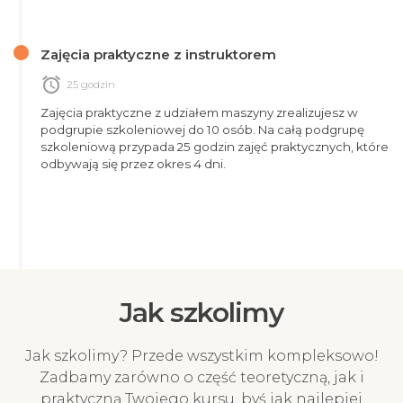
Zajęcia praktyczne z instruktorem
alarm
25 godzin
Zajęcia praktyczne z udziałem maszyny zrealizujesz w
podgrupie szkoleniowej do 10 osób. Na całą podgrupę
szkoleniową przypada 25 godzin zajęć praktycznych, które
odbywają się przez okres 4 dni.
Jak szkolimy
Jak szkolimy? Przede wszystkim kompleksowo!
Zadbamy zarówno o część teoretyczną, jak i
praktyczną Twojego kursu, byś jak najlepiej