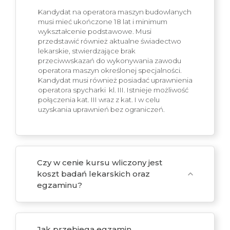
Kandydat na operatora maszyn budowlanych
musi mieć ukończone 18 lat i minimum
wykształcenie podstawowe. Musi
przedstawić również aktualne świadectwo
lekarskie, stwierdzające brak
przeciwwskazań do wykonywania zawodu
operatora maszyn określonej specjalności.
Kandydat musi również posiadać uprawnienia
operatora spycharki kl. III. Istnieje możliwość
połączenia kat. III wraz z kat. I w celu
uzyskania uprawnień bez ograniczeń.
Czy w cenie kursu wliczony jest
koszt badań lekarskich oraz
expand_more
egzaminu?
Jak przebiega egzamin