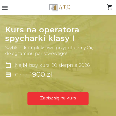
shopping_cart
menu
Kurs na operatora
spycharki klasy I
Szybko i kompleksowo przygotujemy Cię
do egzaminu państwowego!
calendar_today
Najbliższy kurs: 20 sierpnia 2026
1900 zł
credit_card
Cena:
Zapisz się na kurs