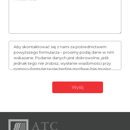
Aby skontaktować się z nami za pośrednictwem
powyższego formularza – prosimy podaj dane w nim
wskazane. Podanie danych jest dobrowolne, jeśli
jednak tego nie zrobisz, wysłanie wiadomości przy
pomocy formularza nie będzie możliwe (nie musisz
podawać numeru telefonu, może to jednak
usprawnić naszą komunikację). Podane przez Ciebie
dane mogą stanowić Twoje dane osobowe. W takim
wypadku administratorem Twoich danych