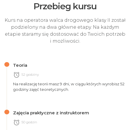
Przebieg kursu
Kurs na operatora walca drogowego klasy II został
podzielony na dwa główne etapy. Na każdym
etapie staramy się dostosować do Twoich potrzeb
i możliwości.
Teoria
alarm
52 godziny
Na realizację teorii masz 9 dni, w ciągu których wyrobisz 52
godziny zajęć teoretycznych.
Zajęcia praktyczne z instruktorem
alarm
50 godzin