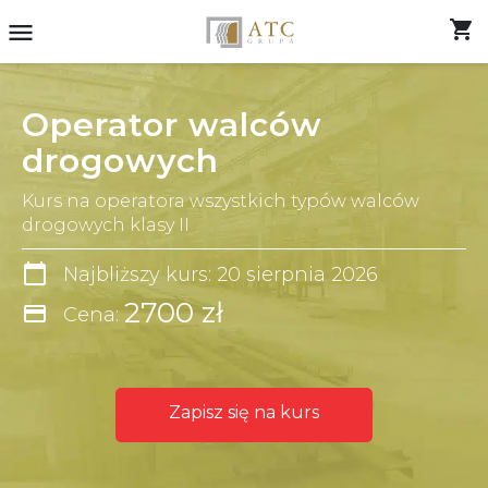
shopping_cart
menu
Operator walców
drogowych
Kurs na operatora wszystkich typów walców
drogowych klasy II
calendar_today
Najbliższy kurs: 20 sierpnia 2026
2700 zł
credit_card
Cena:
Zapisz się na kurs