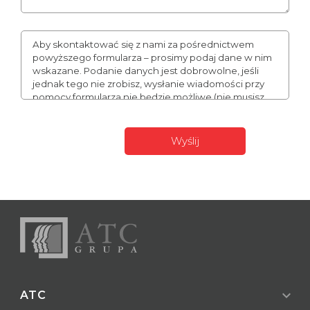
Aby skontaktować się z nami za pośrednictwem
powyższego formularza – prosimy podaj dane w nim
wskazane. Podanie danych jest dobrowolne, jeśli
jednak tego nie zrobisz, wysłanie wiadomości przy
pomocy formularza nie będzie możliwe (nie musisz
podawać numeru telefonu, może to jednak
usprawnić naszą komunikację). Podane przez Ciebie
dane mogą stanowić Twoje dane osobowe. W takim
wypadku administratorem Twoich danych
expand_more
ATC