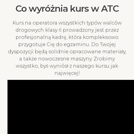
Co wyróżnia kurs w ATC
Kurs na operatora wszystkich typów walców
drogowych klasy II prowadzony jest przez
profesjonalną kadrę, która kompleksowo
przygotuje Cię do egzaminu. Do Twojej
dyspozycji będą solidnie opracowane materiały,
a także nowoczesne maszyny. Zrobimy
wszystko, byś wyniósł z naszego kursu jak
najwięcej!