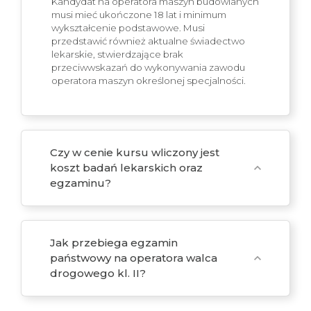
Kandydat na operatora maszyn budowlanych
musi mieć ukończone 18 lat i minimum
wykształcenie podstawowe. Musi
przedstawić również aktualne świadectwo
lekarskie, stwierdzające brak
przeciwwskazań do wykonywania zawodu
operatora maszyn określonej specjalności.
Czy w cenie kursu wliczony jest
koszt badań lekarskich oraz
expand_more
egzaminu?
Jak przebiega egzamin
państwowy na operatora walca
expand_more
drogowego kl. II?