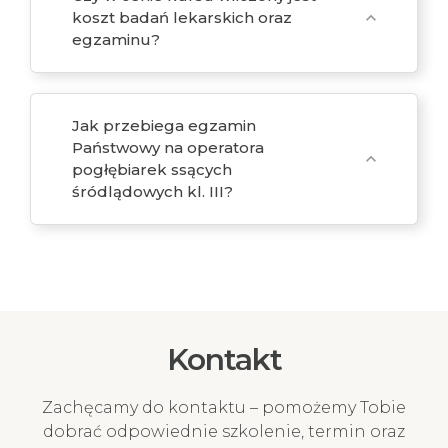
koszt badań lekarskich oraz
expand_more
egzaminu?
Jak przebiega egzamin
Państwowy na operatora
expand_more
pogłębiarek ssących
śródlądowych kl. III?
Kontakt
Zachęcamy do kontaktu – pomożemy Tobie
dobrać odpowiednie szkolenie, termin oraz