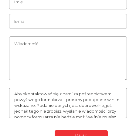
Aby skontaktować się z nami za pośrednictwem
powyższego formularza – prosimy podaj dane w nim
wskazane. Podanie danych jest dobrowolne, jeśli
jednak tego nie zrobisz, wysłanie wiadomości przy
pomocy formularza nie będzie możliwe (nie musisz
podawać numeru telefonu, może to jednak
usprawnić naszą komunikację). Podane przez Ciebie
dane mogą stanowić Twoje dane osobowe. W takim