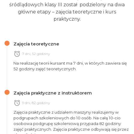
śródlądowych klasy III został podzielony na dwa
główne etapy – zajęcia teoretyczne i kurs
praktyczny.
Zajęcia teoretyczne
alarm
7 dni, 52 godziny
Na realizację teorii kursant ma 7 dni, w których zawiera się
52 godziny zajęć teoretycznych.
Zajęcia praktyczne z instruktorem
alarm
9 dni, 82 godziny
Zajęcia praktyczne z udziałem maszyny realizujemy w
podgrupach szkoleniowych do 10 osób. Na całą 10-cio
osobowa podgrupę szkoleniową przypada 82 godziny
zajęć praktycznych. Zajęcia praktyczne odbywają się przez