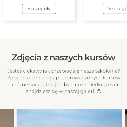
Szczegóły
Szczegó
Szybkie przelewy online
BLIK
Szybki przelew online za
Najszybszy i mobi
pośrednictwem Przelewy24 z
płatności. Ta meto
ponad 320 banków. Ta metoda
gwarantuje naty
Zdjęcia z naszych kursów
płatności gwarantuje
księgowanie pr
natychmiastowe księgowanie
potwierdzenie Two
przelewu i potwierdzenie
na kurs!
Jesteś ciekawy jak przebiegają nasze szkolenia?
Twojego zapisu na kurs!
Zobacz fotorelację z przeprowadzonych kursów
na różne specjalizacje – być może niedługo sam
znajdziesz się w naszej galerii 🙂