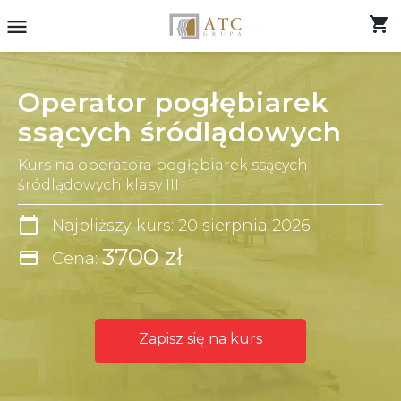
shopping_cart
menu
Operator pogłębiarek
ssących śródlądowych
Kurs na operatora pogłębiarek ssących
śródlądowych klasy III
calendar_today
Najbliższy kurs: 20 sierpnia 2026
3700 zł
credit_card
Cena:
Zapisz się na kurs