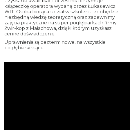
uzyskania kwalifikacji uczestnik otrzymuje
książeczkę operatora wydaną przez Łukasiewicz
WIT. Osoba biorąca udział w szkoleniu zdobędzie
niezbędną wiedzę teoretyczną oraz zapewnimy
zajęcia praktyczne na super pogłębiarkach firmy
Żwir-kop z Małachowa, dzięki którym uzyskasz
cenne doświadczenie.
Uprawnienia są bezterminowe, na wszystkie
pogłębiarki ssące.