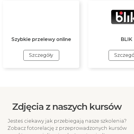
Szybkie przelewy online
BLIK
Szczegóły
Szczegó
Szybkie przelewy online
BLIK
Szybki przelew online za
Najszybszy i mobi
pośrednictwem Przelewy24 z
płatności. Ta meto
ponad 320 banków. Ta metoda
gwarantuje naty
Zdjęcia z naszych kursów
płatności gwarantuje
księgowanie pr
natychmiastowe księgowanie
potwierdzenie Two
przelewu i potwierdzenie
na kurs!
Jesteś ciekawy jak przebiegają nasze szkolenia?
Twojego zapisu na kurs!
Zobacz fotorelację z przeprowadzonych kursów