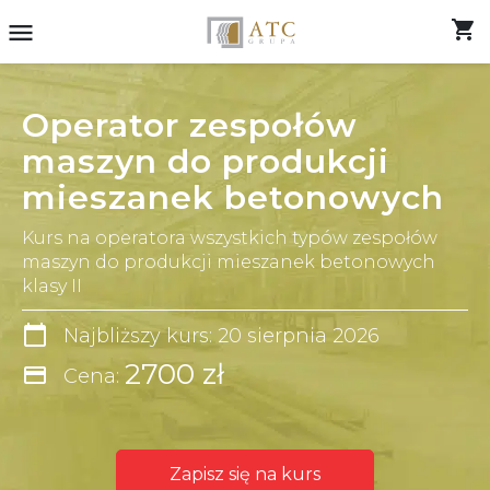
shopping_cart
menu
Operator zespołów
maszyn do produkcji
mieszanek betonowych
Kurs na operatora wszystkich typów zespołów
maszyn do produkcji mieszanek betonowych
klasy II
calendar_today
Najbliższy kurs: 20 sierpnia 2026
2700 zł
credit_card
Cena:
Zapisz się na kurs