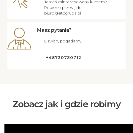
Jesteś zainteresowany kursem?
Pobierz i prześlij do
biuro@atcgrupa.pl
Masz pytania?
Dzwoń, pogadamy.
+48730730712
Zobacz jak i gdzie robimy