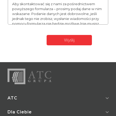
Aby skontaktować się z nami za pośrednictwem
powyższego formularza – prosimy podaj dane w nim
wskazane. Podanie danych jest dobrowolne, jeśli
jednak tego nie zrobisz, wysłanie wiadomości przy
pomocy formularza nie będzie możliwe (nie musisz
podawać numeru telefonu, może to jednak
usprawnić naszą komunikację). Podane przez Ciebie
dane mogą stanowić Twoje dane osobowe. W takim
wypadku administratorem Twoich danych
expand_more
ATC
expand_more
O nas
Dla Ciebie