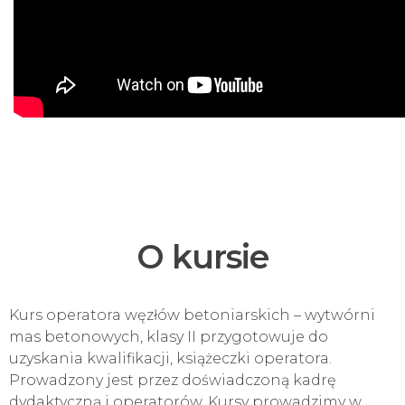
O kursie
Kurs operatora węzłów betoniarskich – wytwórni
mas betonowych, klasy II przygotowuje do
uzyskania kwalifikacji, książeczki operatora.
Prowadzony jest przez doświadczoną kadrę
dydaktyczną i operatorów. Kursy prowadzimy w