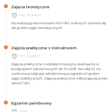
Zajęcia teoretyczne
alarm
9 dni, 48 godzin
Na realizację teorii kursant ma 9 dni, w których zawiera się
48 godzin zajęć teoretycznych.
Zajęcia praktyczne z instruktorem
alarm
7 dni, 40 godzin
Zajęcia praktyczne z udziałem maszyny realizujemy w
podgrupach szkoleniowych do 10 osób. Na całą 10-cio
osobowa podgrupę szkoleniową przypada 40 godzin
zajęć praktycznych. Zajęcia praktyczne odbywają się przez
okres 7 dni.
Egzamin państwowy
alarm
1 dzień