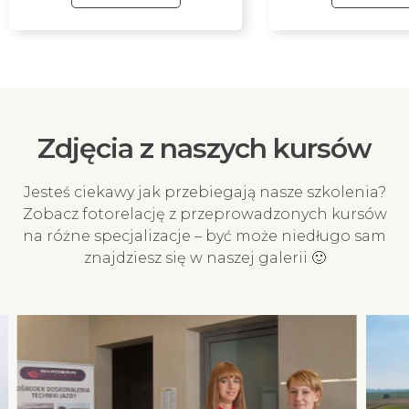
Szybkie przelewy online
BLIK
Szybki przelew online za
Najszybszy i mobi
pośrednictwem Przelewy24 z
płatności. Ta meto
ponad 320 banków. Ta metoda
gwarantuje naty
Zdjęcia z naszych kursów
płatności gwarantuje
księgowanie pr
natychmiastowe księgowanie
potwierdzenie Two
przelewu i potwierdzenie
na kurs!
Jesteś ciekawy jak przebiegają nasze szkolenia?
Twojego zapisu na kurs!
Zobacz fotorelację z przeprowadzonych kursów
na różne specjalizacje – być może niedługo sam
znajdziesz się w naszej galerii 🙂