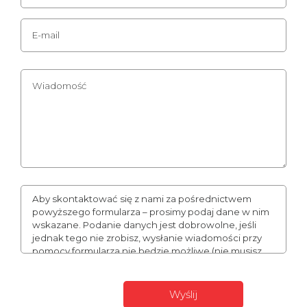
Aby skontaktować się z nami za pośrednictwem
powyższego formularza – prosimy podaj dane w nim
wskazane. Podanie danych jest dobrowolne, jeśli
jednak tego nie zrobisz, wysłanie wiadomości przy
pomocy formularza nie będzie możliwe (nie musisz
podawać numeru telefonu, może to jednak
usprawnić naszą komunikację). Podane przez Ciebie
dane mogą stanowić Twoje dane osobowe. W takim
wypadku administratorem Twoich danych