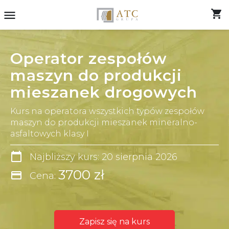
shopping_cart
menu
Operator zespołów
maszyn do produkcji
mieszanek drogowych
Kurs na operatora wszystkich typów zespołów
maszyn do produkcji mieszanek mineralno-
asfaltowych klasy I
calendar_today
Najbliższy kurs: 20 sierpnia 2026
3700 zł
credit_card
Cena:
Zapisz się na kurs