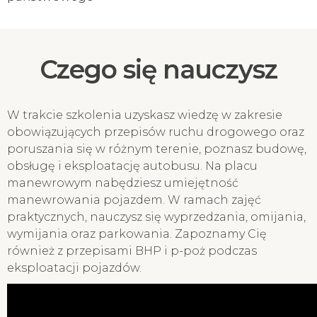
Czego się nauczysz
W trakcie szkolenia uzyskasz wiedzę w zakresie
obowiązujących przepisów ruchu drogowego oraz
poruszania się w różnym terenie, poznasz budowę,
obsługę i eksploatację autobusu. Na placu
manewrowym nabędziesz umiejętność
manewrowania pojazdem. W ramach zajęć
praktycznych, nauczysz się wyprzedzania, omijania,
wymijania oraz parkowania. Zapoznamy Cię
również z przepisami BHP i p-poż podczas
eksploatacji pojazdów.