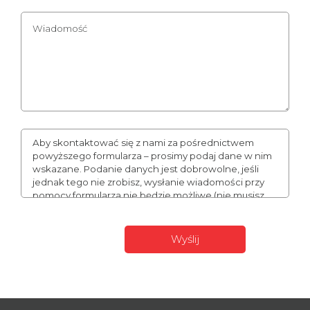
Aby skontaktować się z nami za pośrednictwem
powyższego formularza – prosimy podaj dane w nim
wskazane. Podanie danych jest dobrowolne, jeśli
jednak tego nie zrobisz, wysłanie wiadomości przy
pomocy formularza nie będzie możliwe (nie musisz
podawać numeru telefonu, może to jednak
usprawnić naszą komunikację). Podane przez Ciebie
dane mogą stanowić Twoje dane osobowe. W takim
wypadku administratorem Twoich danych