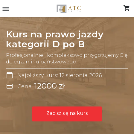
shopping_cart
menu
Kurs na prawo jazdy
kategorii D po B
Profesjonalnie i kompleksowo przygotujemy Cię
do egzaminu państwowego!
calendar_today
Najbliższy kurs: 12 sierpnia 2026
12000 zł
credit_card
Cena:
Zapisz się na kurs