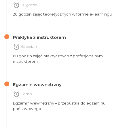
alarm
20 godzin
20 godzin zajęć teoretycznych w formie e-learningu.
Praktyka z instruktorem
alarm
60 godzin
60 godzin zajęć praktycznych z profesjonalnym
instruktorem.
Egzamin wewnętrzny
alarm
1 dzień
Egzamin wewnętrzny – przepustka do egzaminu
państwowego.