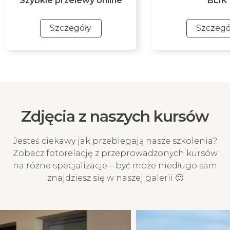
Szybkie przelewy online
BLIK
Szczegóły
Szczegó
Szybkie przelewy online
BLIK
Szybki przelew online za
Najszybszy i mobi
pośrednictwem Przelewy24 z
płatności. Ta meto
ponad 320 banków. Ta metoda
gwarantuje naty
Zdjęcia z naszych kursów
płatności gwarantuje
księgowanie pr
natychmiastowe księgowanie
potwierdzenie Two
przelewu i potwierdzenie
na kurs!
Jesteś ciekawy jak przebiegają nasze szkolenia?
Twojego zapisu na kurs!
Zobacz fotorelację z przeprowadzonych kursów
na różne specjalizacje – być może niedługo sam
znajdziesz się w naszej galerii 🙂