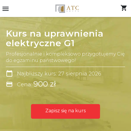
shopping_cart
menu
Kurs na uprawnienia
elektryczne G1
Profesjonalnie i kompleksowo przygotujemy Cię
do egzaminu państwowego!
calendar_today
Najbliższy kurs: 27 sierpnia 2026
900 zł
credit_card
Cena:
Zapisz się na kurs