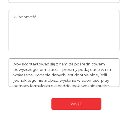
Aby skontaktować się z nami za pośrednictwem
powyższego formularza – prosimy podaj dane w nim
wskazane. Podanie danych jest dobrowolne, jeśli
jednak tego nie zrobisz, wysłanie wiadomości przy
pomocy formularza nie będzie możliwe (nie musisz
podawać numeru telefonu, może to jednak
usprawnić naszą komunikację). Podane przez Ciebie
dane mogą stanowić Twoje dane osobowe. W takim
wypadku administratorem Twoich danych