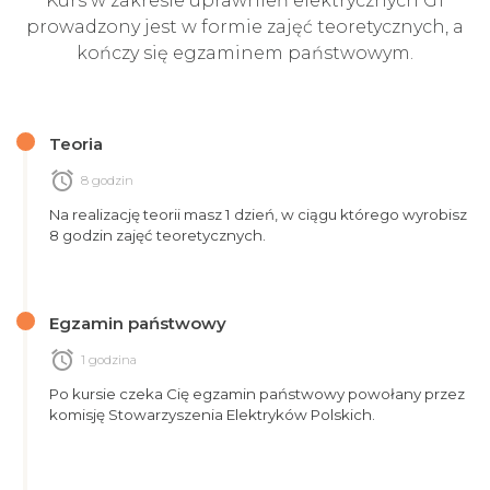
Kurs w zakresie uprawnień elektrycznych G1
prowadzony jest w formie zajęć teoretycznych, a
kończy się egzaminem państwowym.
Teoria
alarm
8 godzin
Na realizację teorii masz 1 dzień, w ciągu którego wyrobisz
8 godzin zajęć teoretycznych.
Egzamin państwowy
alarm
1 godzina
Po kursie czeka Cię egzamin państwowy powołany przez
komisję Stowarzyszenia Elektryków Polskich.