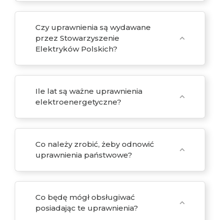
Czy uprawnienia są wydawane
przez Stowarzyszenie
expand_more
Elektryków Polskich?
Ile lat są ważne uprawnienia
expand_more
elektroenergetyczne?
Co należy zrobić, żeby odnowić
expand_more
uprawnienia państwowe?
Co będę mógł obsługiwać
expand_more
posiadając te uprawnienia?