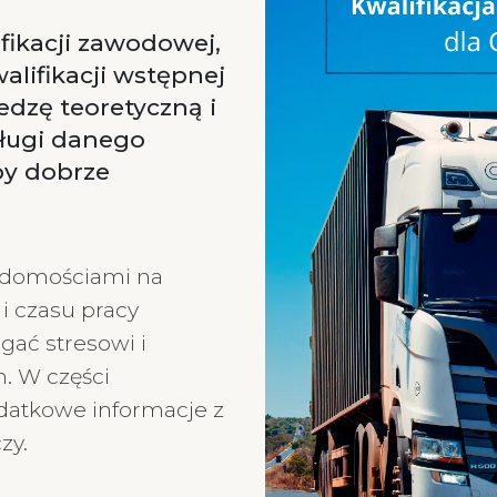
ikacji zawodowej,
alifikacji wstępnej
edzę teoretyczną i
sługi danego
by dobrze
iadomościami na
i czasu pracy
gać stresowi i
. W części
odatkowe informacje z
zy.