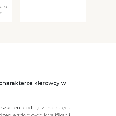
j
apisu
et.
charakterze kierowcy w
s szkolenia odbędziesz zajęcia
zenie zdobytych kwalifikacji