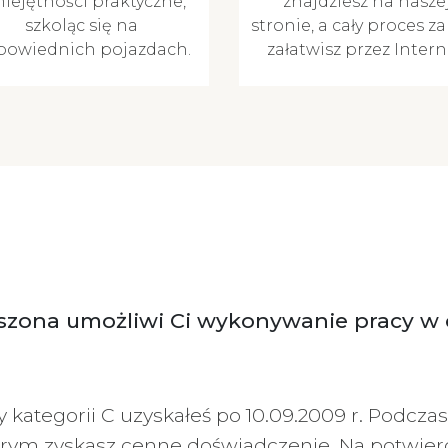
iejętności praktyczne,
znajdziesz na nasze
szkoląc się na
stronie, a cały proces z
powiednich pojazdach.
załatwisz przez Intern
eszona umożliwi Ci wykonywanie pracy w 
y kategorii C uzyskałeś po 10.09.2009 r. Podcza
tórym zyskasz cenne doświadczenie. Na potwierd