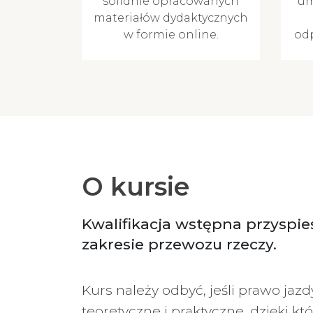
solidnie opracowanych
um
materiałów dydaktycznych
w formie online.
od
O kursie
Kwalifikacja wstępna przyspi
zakresie przewozu rzeczy.
Kurs należy odbyć, jeśli prawo jazd
teoretyczne i praktyczne, dzięki k