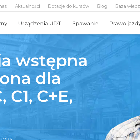
nas
Aktualności
Dotacje do kursów
Blog
Baza wied
yny
Urządzenia UDT
Spawanie
Prawo jazd
cja wstępna
ona dla
, C1, C+E,
 2026