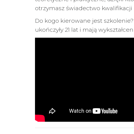
otrzymasz świadectwo kwalifikacj
Do kogo kierowane jest szkolenie?
ukończyły 21 lat i mają wykształ