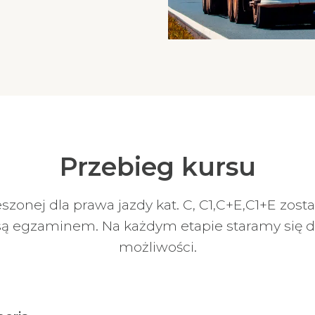
Przebieg kursu
szonej dla prawa jazdy kat. C, C1,C+E,C1+E zost
 są egzaminem. Na każdym etapie staramy się d
możliwości.