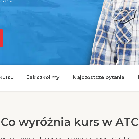
kursu
Jak szkolimy
Najczęstsze pytania
Co wyróżnia kurs w ATC
zyspieszonej dla prawa jazdy kategorii C, C1, C