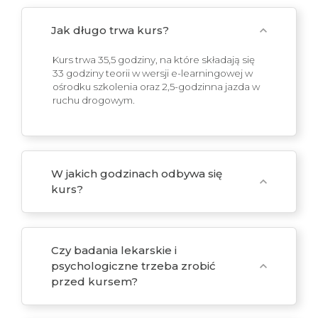
Jak długo trwa kurs?
expand_more
Kurs trwa 35,5 godziny, na które składają się
33 godziny teorii w wersji e-learningowej w
ośrodku szkolenia oraz 2,5-godzinna jazda w
ruchu drogowym.
W jakich godzinach odbywa się
expand_more
kurs?
Czy badania lekarskie i
psychologiczne trzeba zrobić
expand_more
przed kursem?