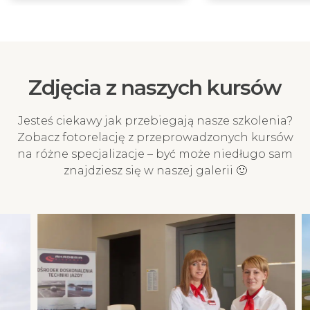
Szybkie przelewy online
BLIK
Szybki przelew online za
Najszybszy i mobi
pośrednictwem Przelewy24 z
płatności. Ta meto
ponad 320 banków. Ta metoda
gwarantuje naty
Zdjęcia z naszych kursów
płatności gwarantuje
księgowanie pr
natychmiastowe księgowanie
potwierdzenie Two
przelewu i potwierdzenie
na kurs!
Jesteś ciekawy jak przebiegają nasze szkolenia?
Twojego zapisu na kurs!
Zobacz fotorelację z przeprowadzonych kursów
na różne specjalizacje – być może niedługo sam
znajdziesz się w naszej galerii 🙂