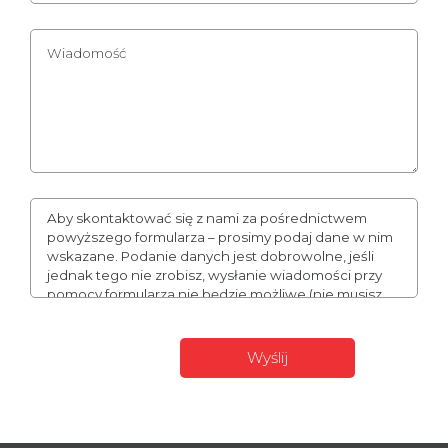
Aby skontaktować się z nami za pośrednictwem
powyższego formularza – prosimy podaj dane w nim
wskazane. Podanie danych jest dobrowolne, jeśli
jednak tego nie zrobisz, wysłanie wiadomości przy
pomocy formularza nie będzie możliwe (nie musisz
podawać numeru telefonu, może to jednak
usprawnić naszą komunikację). Podane przez Ciebie
dane mogą stanowić Twoje dane osobowe. W takim
wypadku administratorem Twoich danych