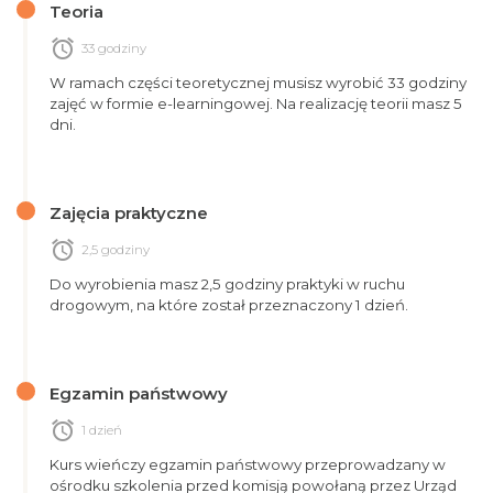
Teoria
alarm
33 godziny
W ramach części teoretycznej musisz wyrobić 33 godziny
zajęć w formie e-learningowej. Na realizację teorii masz 5
dni.
Zajęcia praktyczne
alarm
2,5 godziny
Do wyrobienia masz 2,5 godziny praktyki w ruchu
drogowym, na które został przeznaczony 1 dzień.
Egzamin państwowy
alarm
1 dzień
Kurs wieńczy egzamin państwowy przeprowadzany w
ośrodku szkolenia przed komisją powołaną przez Urząd