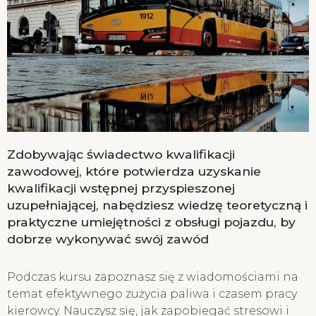
Zdobywając świadectwo kwalifikacji
zawodowej, które potwierdza uzyskanie
kwalifikacji wstępnej przyspieszonej
uzupełniającej, nabędziesz wiedzę teoretyczną i
praktyczne umiejętności z obsługi pojazdu, by
dobrze wykonywać swój zawód
Podczas kursu zapoznasz się z wiadomościami na
temat efektywnego zużycia paliwa i czasem pracy
kierowcy. Nauczysz się, jak zapobiegać stresowi i