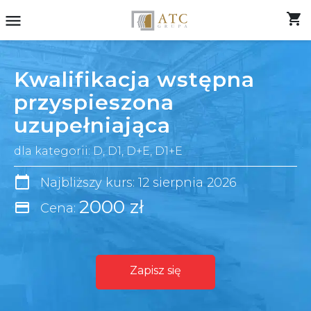
shopping_cart
menu
Kwalifikacja wstępna
przyspieszona
uzupełniająca
dla kategorii: D, D1, D+E, D1+E
calendar_today
Najbliższy kurs: 12 sierpnia 2026
2000 zł
credit_card
Cena:
Zapisz się