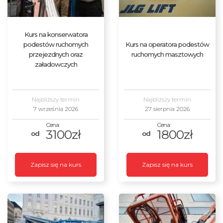
Kurs na konserwatora
podestów ruchomych
Kurs na operatora podestów
przejezdnych oraz
ruchomych masztowych
załadowczych
Najbliższy termin
Najbliższy termin
7 września 2026
27 sierpnia 2026
3100zł
1800zł
Zapisz się na kurs
Zapisz się na kurs