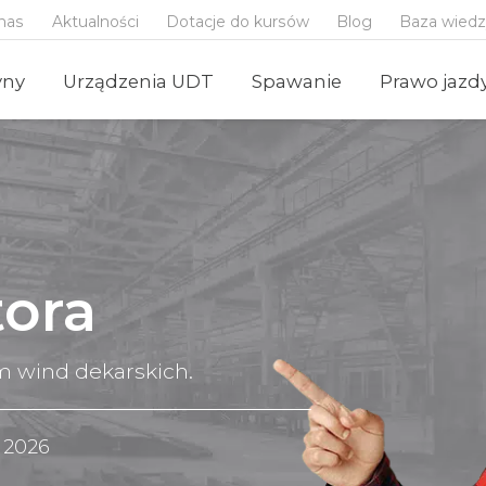
nas
Aktualności
Dotacje do kursów
Blog
Baza wied
yny
Urządzenia UDT
Spawanie
Prawo jazd
ora
 wind dekarskich.
a 2026