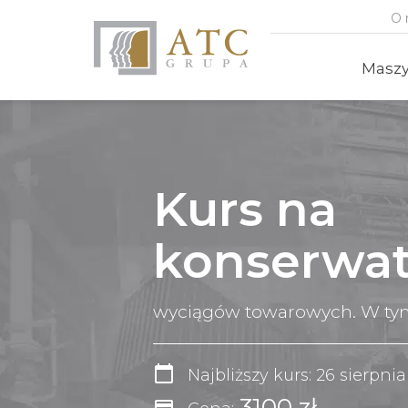
O 
Masz
Kurs na
konserwat
wyciągów towarowych. W tym
calendar_today
Najbliższy kurs: 26 sierpni
3100 zł
credit_card