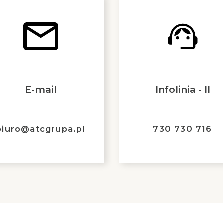
E-mail
Infolinia - II
biuro@atcgrupa.pl
730 730 716