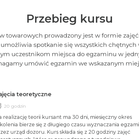
Przebieg kursu
w towarowych prowadzony jest w formie zajęć t
umożliwia spotkanie się wszystkich chętnych w
zym uczestnikom miejsca do egzaminu w jedny
agamy umówić egzamin we wskazanym miej
ajęcia teoretyczne
rm
20 godzin
 realizację teorii kursant ma 30 dni, miesięczny okres
kolenia bierze się z długiego czasu wyznaczania egzam
zez urząd dozoru. Kurs składa się z 20 godziny zajęć