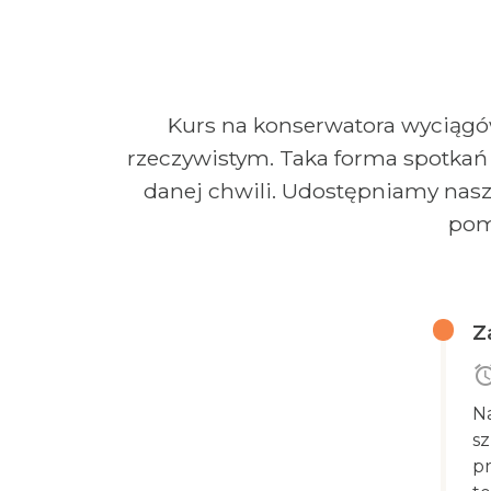
Kurs na konserwatora wyciągó
rzeczywistym. Taka forma spotkań 
danej chwili. Udostępniamy nas
pom
Z
ala
Na
sz
pr