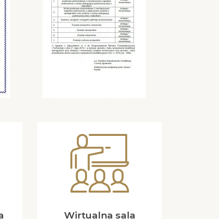
a
Wirtualna sala