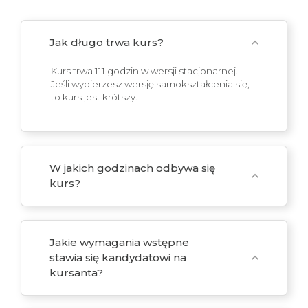
Jak długo trwa kurs?
expand_more
Kurs trwa 111 godzin w wersji stacjonarnej.
Jeśli wybierzesz wersję samokształcenia się,
to kurs jest krótszy.
W jakich godzinach odbywa się
expand_more
kurs?
Jakie wymagania wstępne
stawia się kandydatowi na
expand_more
kursanta?