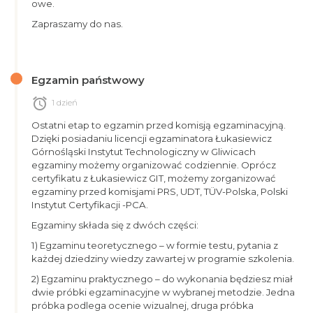
owe.
Zapraszamy do nas.
Egzamin państwowy
alarm
1 dzień
Ostatni etap to egzamin przed komisją egzaminacyjną.
Dzięki posiadaniu licencji egzaminatora Łukasiewicz
Górnośląski Instytut Technologiczny w Gliwicach
egzaminy możemy organizować codziennie. Oprócz
certyfikatu z Łukasiewicz GIT, możemy zorganizować
egzaminy przed komisjami PRS, UDT, TÜV-Polska, Polski
Instytut Certyfikacji -PCA.
Egzaminy składa się z dwóch części:
1) Egzaminu teoretycznego – w formie testu, pytania z
każdej dziedziny wiedzy zawartej w programie szkolenia.
2) Egzaminu praktycznego – do wykonania będziesz miał
dwie próbki egzaminacyjne w wybranej metodzie. Jedna
próbka podlega ocenie wizualnej, druga próbka