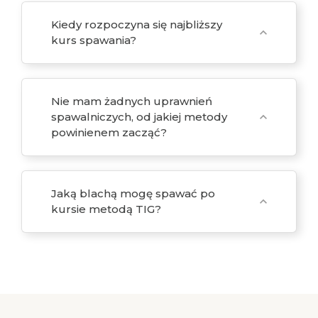
Kiedy rozpoczyna się najbliższy
expand_more
kurs spawania?
Nie mam żadnych uprawnień
spawalniczych, od jakiej metody
expand_more
powinienem zacząć?
Jaką blachą mogę spawać po
expand_more
kursie metodą TIG?