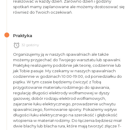
realizować w każdy dzień. Zarówno dzień i godziny
spotkań mamy zaplanowane ale możemy dostosować się
również do Twoich oczekiwań.
Praktyka
alarm
32 godziny
Organizujemy ją w naszych spawalniach ale także
możemy przyjechać do Twojego warsztatu lub spawalni.
Praktykę realizujemy podobnie jak teorię, codziennie lub
jak Tobie pasuje. My czekamy w naszych spawalniach
codziennie w godzinach 10:00-19:00, od poniedziałku do
piątku. W tym czasie będziemy ćwiczyć z Tobą
przygotowanie materiału rodzimego do spawania,
regulację długości elektrody wolframowej w dyszy
gazowej, dobór rodzaju elektrod wolframowych,
zajarzanie łuku elektrycznego, prowadzenie uchwytu
spawalniczego, formowanie spoiny. Pokażemy wpływ
długości łuku elektrycznego na szerokość i głębokość
wtopienia w materiał rodzimy. Do łączenia będziesz miał
dwie blachy lub blacha rura, które mają tworzyć złącze T-