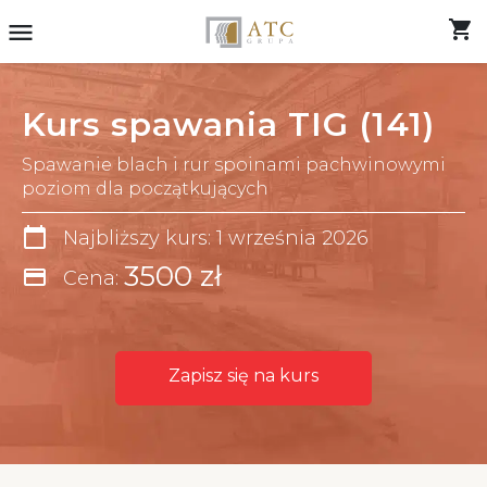
shopping_cart
menu
Kurs spawania TIG (141)
Spawanie blach i rur spoinami pachwinowymi
poziom dla początkujących
calendar_today
Najbliższy kurs: 1 września 2026
3500 zł
credit_card
Cena:
Zapisz się na kurs