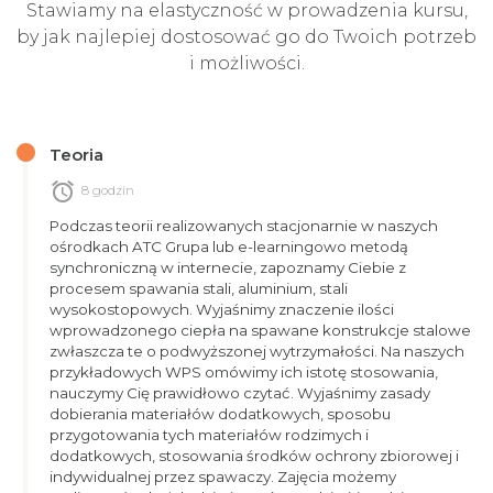
Stawiamy na elastyczność w prowadzenia kursu,
by jak najlepiej dostosować go do Twoich potrzeb
i możliwości.
Teoria
alarm
8 godzin
Podczas teorii realizowanych stacjonarnie w naszych
ośrodkach ATC Grupa lub e-learningowo metodą
synchroniczną w internecie, zapoznamy Ciebie z
procesem spawania stali, aluminium, stali
wysokostopowych. Wyjaśnimy znaczenie ilości
wprowadzonego ciepła na spawane konstrukcje stalowe
zwłaszcza te o podwyższonej wytrzymałości. Na naszych
przykładowych WPS omówimy ich istotę stosowania,
nauczymy Cię prawidłowo czytać. Wyjaśnimy zasady
dobierania materiałów dodatkowych, sposobu
przygotowania tych materiałów rodzimych i
dodatkowych, stosowania środków ochrony zbiorowej i
indywidualnej przez spawaczy. Zajęcia możemy