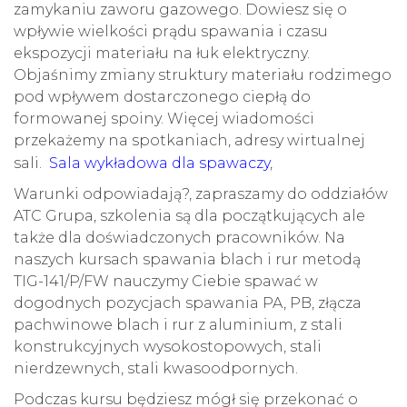
zamykaniu zaworu gazowego. Dowiesz się o
wpływie wielkości prądu spawania i czasu
ekspozycji materiału na łuk elektryczny.
Objaśnimy zmiany struktury materiału rodzimego
pod wpływem dostarczonego ciepłą do
formowanej spoiny. Więcej wiadomości
przekażemy na spotkaniach, adresy wirtualnej
sali.
Sala wykładowa dla spawaczy
,
Warunki odpowiadają?, zapraszamy do oddziałów
ATC Grupa, szkolenia są dla początkujących ale
także dla doświadczonych pracowników. Na
naszych kursach spawania blach i rur metodą
TIG-141/P/FW nauczymy Ciebie spawać w
dogodnych pozycjach spawania PA, PB, złącza
pachwinowe blach i rur z aluminium, z stali
konstrukcyjnych wysokostopowych, stali
nierdzewnych, stali kwasoodpornych.
Podczas kursu będziesz mógł się przekonać o