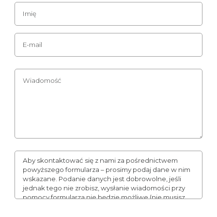
Aby skontaktować się z nami za pośrednictwem
powyższego formularza – prosimy podaj dane w nim
wskazane. Podanie danych jest dobrowolne, jeśli
jednak tego nie zrobisz, wysłanie wiadomości przy
pomocy formularza nie będzie możliwe (nie musisz
podawać numeru telefonu, może to jednak
usprawnić naszą komunikację). Podane przez Ciebie