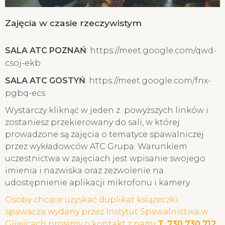
Zajęcia w czasie rzeczywistym
SALA ATC POZNAŃ
:
https://meet.google.com/qwd-
csoj-ekb
SALA ATC GOSTYŃ
:
https://meet.google.com/fnx-
pgbq-ecs
Wystarczy kliknąć w jeden z powyższych linków i
zostaniesz przekierowany do sali, w której
prowadzone są zajęcia o tematyce spawalniczej
przez wykładowców ATC Grupa. Warunkiem
uczestnictwa w zajęciach jest wpisanie swojego
imienia i nazwiska oraz zezwolenie na
udostępnienie aplikacji mikrofonu i kamery.
Osoby chcące uzyskać duplikat książeczki
spawacza wydany przez Instytut Spawalnictwa w
Gliwicach prosimy o kontakt z nami
T. 730 730 712