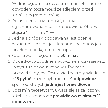
W dniu egzaminu uczestnik musi okazać się
dowodem tożsamości ze zdjęciem przed
komisją egzaminacyjną.
Po ustaleniu tożsamości, osoba
egzaminowana musi zrobić dwie próbki w
złączu ” T ”
i, lub
”
—
”
„
Jedna z próbek poddawana jest ocenie
wizualnej a druga jest łamana i oceniany jest
przełom pod kątem przetopu.
Czas trwania egzaminu
60 minut
.
Dodatkowo zgodnie z wytycznymi Łukasiewicz
Instytutu Spawalnictwa w Gliwicach
przewidziany jest Test z wiedzy, który składa się
z
15 pytań
, każde pytanie ma
4 odpowiedzi
,
spośród których
jedna jest prawidłowa
.
Egzamin teoretyczny uważa się za zaliczony,
jeżeli są zaznaczone
prawidłowo minimum 11
odpowiedzi
.