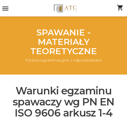
shopping_cart
menu
SPAWANIE -
MATERIAŁY
TEORETYCZNE
Pytania egzaminacyjne z odpowiedziami
Warunki egzaminu
spawaczy wg PN EN
ISO 9606 arkusz 1-4