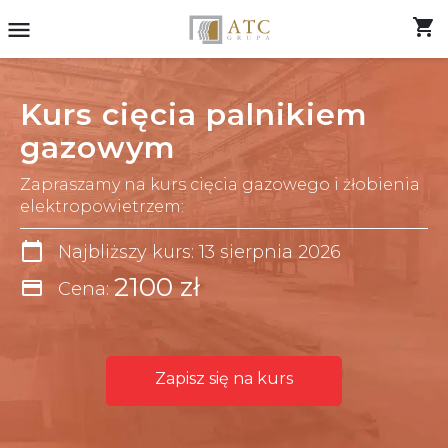
shopping_cart
menu
Kurs cięcia palnikiem
gazowym
Zapraszamy na kurs cięcia gazowego i żłobienia
elektropowietrzem:
calendar_today
Najbliższy kurs: 13 sierpnia 2026
2100 zł
credit_card
Cena:
Zapisz się na kurs