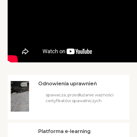
Odnowienia uprawnień
spawacza, przedłużanie ważności
certyfikatów spawalniczych
Platforma e-learning