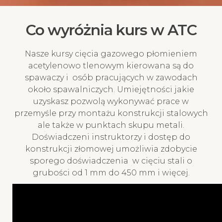
Co wyróżnia kurs w ATC
Nasze kursy cięcia gazowego płomieniem
acetylenowo tlenowym kierowana są do
spawaczy i osób pracujących w zawodach
około spawalniczych. Umiejętności jakie
uzyskasz pozwolą wykonywać prace w
przemyśle przy montażu konstrukcji stalowych
ale także w punktach skupu metali.
Doświadczeni instruktorzy i dostęp do
konstrukcji złomowej umożliwia zdobycie
sporego doświadczenia w cięciu stali o
grubości od 1 mm do 450 mm i więcej.