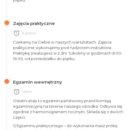
piątku.
Zajęcia praktyczne
alarm
16 godzin
Czekamy na Ciebie w naszych warsztatach. Zajęcia
praktyczne wykonujemy pod nadzorem instruktora.
Praktykę zrealizujesz w 2 dni. Szkolimy w godzinach 8:00-
19:00, od poniedziałku do piątku.
Egzamin wewnętrzny
alarm
1 dzień
Ostatni etap to egzamin państwowy przed komisją
egzaminacyjną na terenie naszego ośrodka. Odbywa się
zgodnie z harmonogramem rocznym. Składa się z dwóch
części:
1) Egzaminu praktycznego – do wykonania masz próbę