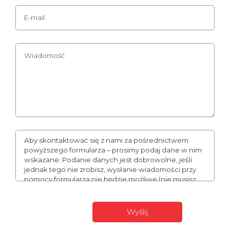
Aby skontaktować się z nami za pośrednictwem
powyższego formularza – prosimy podaj dane w nim
wskazane. Podanie danych jest dobrowolne, jeśli
jednak tego nie zrobisz, wysłanie wiadomości przy
pomocy formularza nie będzie możliwe (nie musisz
podawać numeru telefonu, może to jednak
usprawnić naszą komunikację). Podane przez Ciebie
dane mogą stanowić Twoje dane osobowe. W takim
wypadku administratorem Twoich danych