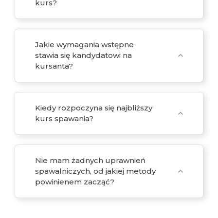
kurs?
Jakie wymagania wstępne
stawia się kandydatowi na
expand_more
kursanta?
Kiedy rozpoczyna się najbliższy
expand_more
kurs spawania?
Nie mam żadnych uprawnień
spawalniczych, od jakiej metody
expand_more
powinienem zacząć?