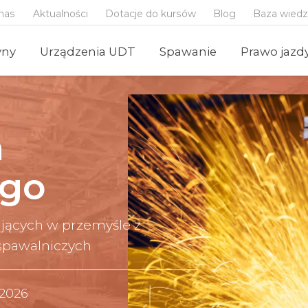
nas
Aktualności
Dotacje do kursów
Blog
Baza wied
yny
Urządzenia UDT
Spawanie
Prawo jazd
a
go
ujących w przemyśle z
spawalniczych
 2026