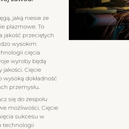
gą, jaką niesie ze
cie plazmowe. To
a jakość przeciętych
rdzo wysokim
hnologii cięcia
woje wyroby będą
jakości. Cięcie
o wysoką dokładność
ach przemysłu.
cz się do zespołu
we możliwości. Cięcie
ięcia sukcesu w
 technologii