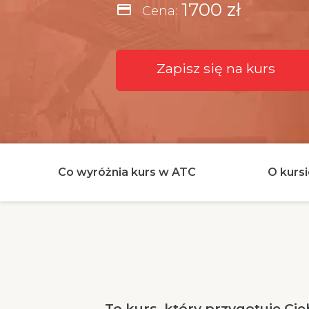
1700 zł
credit_card
Cena:
Zapisz się na kurs
Co wyróżnia kurs w ATC
O kurs
To kurs, który przygotuje Ci