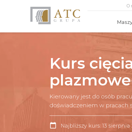
O 
Masz
Kurs cięci
plazmowe
Kierowany jest do osób prac
doświadczeniem w pracach 
calendar_today
Najbliższy kurs: 13 sierpnia