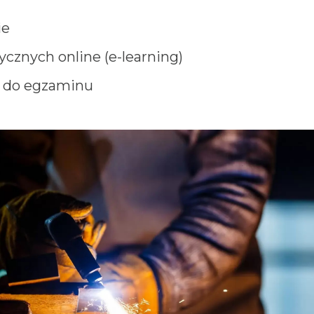
ie
cznych online (e-learning)
 do egzaminu