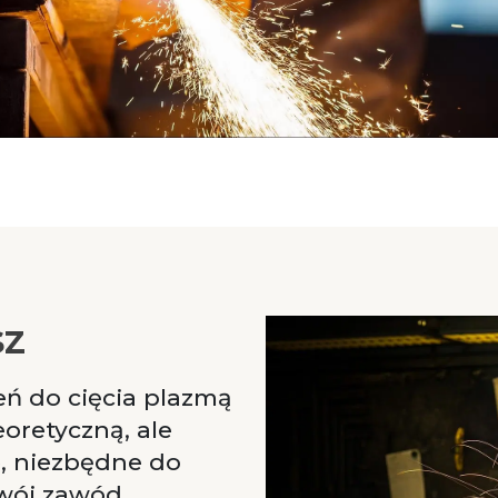
sz
eń do cięcia plazmą
eoretyczną, ale
e, niezbędne do
wój zawód.