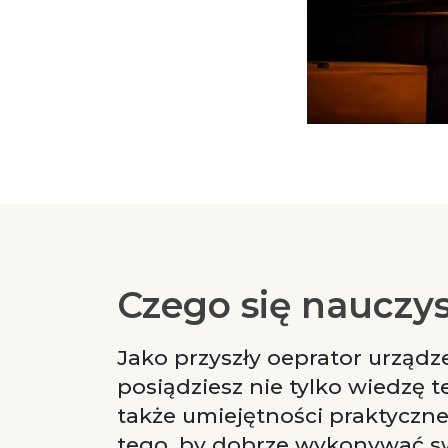
Czego się nauczy
Jako przyszły oeprator urządz
posiądziesz nie tylko wiedzę t
także umiejętności praktyczn
tego, by dobrze wykonywać s