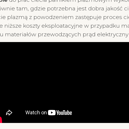
wnie tam, gdzie potrzebna jest dobra jakość c
ęcie plazmą z powodzeniem zastępuje proces cię
e niższe koszty eksploatacyjne w przypadku m
ciu materiałów przewodzących prąd elektryczn