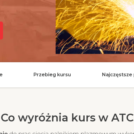
ie
Przebieg kursu
Najczęstsze 
Co wyróżnia kurs w ATC
ebie
do prac ciecia palnikiem plazmowym wyko