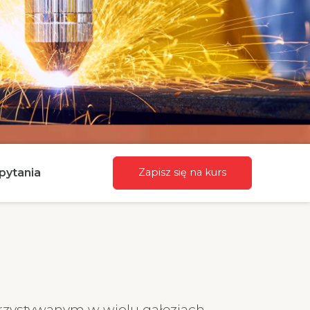
pytania
Zapisz się na kurs
rzystywanym w wielu gałęziach