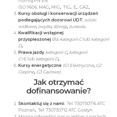
normą PN EN
ISO 9606,
MAG
,
MIG
,
TIG
,
E
,
GAZ
,
Kursy obsługi i konserwacji urządzeń
podlegających dozorowi UDT
,
wózki
widłowe
,
zwyżki
,
dźwigi
,
żurawie
.
Kwalifikacji wstępnej
przyspieszonej
dla
kategorii C
lub
kategorii
D
,
Prawa jazdy
kategorii C
,
kategorii
C+E
lub
kategorii D
,
Kursy energetyczne
(
G1 Elektryczne
,
G2
Cieplne
,
G3 Gazowe
).
Jak otrzymać
dofinansowanie?
Skontaktuj się z nami:
Tel: 730730716 ATC
Poznań
,
Tel: 730730712 ATC Gostyń
Można odwiedzić nas w jednej z
naszych