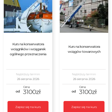
Kurs na konserwatora
Kurs na konserwatora
wciągników i wciągarek
wciągów towarowych
ogólnego przeznaczenia
Najbliższy termin
Najbliższy termin
26 sierpnia 2026
26 sierpnia 2026
3100zł
3100zł
Zapisz się na kurs
Zapisz się na kurs