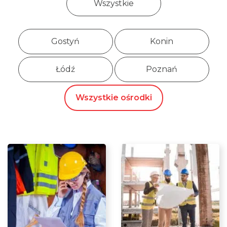
Wszystkie
Gostyń
Konin
Łódź
Poznań
Wszystkie ośrodki